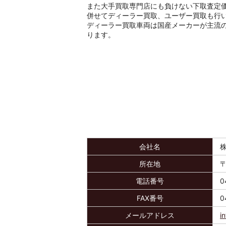
また大手買取専門店にも負けない下取査定
併せてディーラー買取、ユーザー買取も行
ディーラー買取車両は国産メーカーが主流
ります。
会社名
所在地
〒
電話番号
0
FAX番号
0
メールアドレス
i