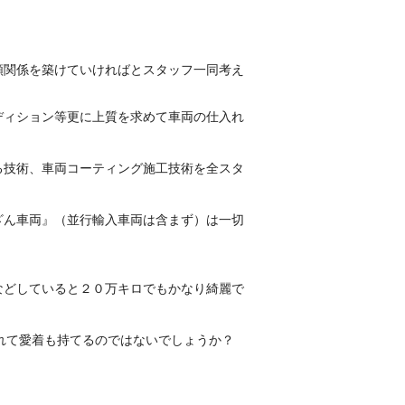
頼関係を築けていければとスタッフ一同考え
ディション等更に上質を求めて車両の仕入れ
る技術、車両コーティング施工技術を全スタ
。
ざん車両』（並行輸入車両は含まず）は一切
などしていると２０万キロでもかなり綺麗で
。
れて愛着も持てるのではないでしょうか？