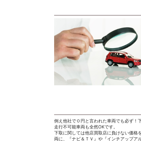
例え他社で０円と言われた車両でも必ず！
走行不可能車両も全然OKです。
下取に関しては他店買取店に負けない価格
両に、『ナビ＆ＴＶ』や『インチアップア