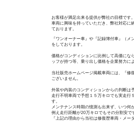
お客様が満足出来る提供が弊社の目標です
車両に興味を持っていただき、弊社対応に
ております。
『ワンオーナー車』や『記録簿付車』（メ
をしております。
価格がコンディションに比例して高価にな
ッフが持つ等、乗り出し価格を企業努力に
当社販売ホームページ掲載車両には、『修
ございません。
外装や内装のコンディションからの判断は
走行不明車両で予想１５万キロでも実走行
す。
メンテナンス時期の憶測も出来ず、いつ何
例え走行距離が20万キロでもその分割安
『上記の理由から当社は修復歴車両・メー