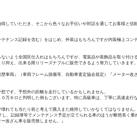
。
納得していただき、そこから色々なお手伝いや対話を通してお客様と信
ンテナンス記録を含む）をはじめ、外装はもちろんですが内装極上コン
らないよう全国区仕入れはもちろんですが、電装品や装飾品を取り付け
より抑え、出来る限りリーズナブルに販売できるよう努力していきます
復歴車両』（車両フレーム損傷等、自動車査定協会規定）『メーター改
予想です。予想外の距離を走行しているかもしれません。
５０万キロと判明した例もございます。特に高級車は、丁寧に高速走行
が壊れても当たり前と考えて購入また維持していかなくてはなりません
ですし、記録簿等でメンテナンス予定が立てられる車のほうが断然長く乗
ター改ざん車を販売致しません。』